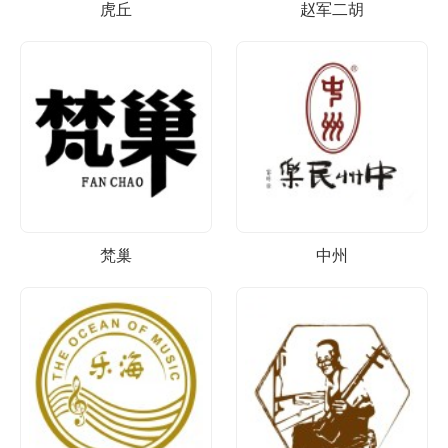
虎丘
赵军二胡
梵巢
中州