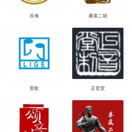
乐海
康喜二胡
里歌
正音堂