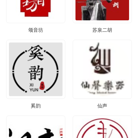
颂音坊
苏泉二胡
奚韵
仙声