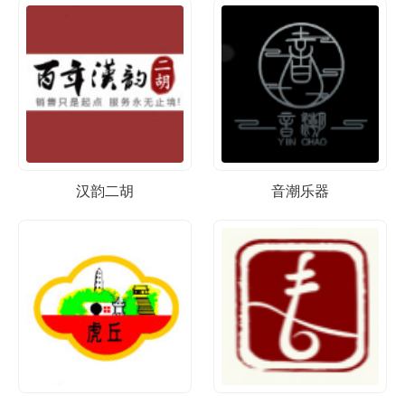
汉韵二胡
音潮乐器