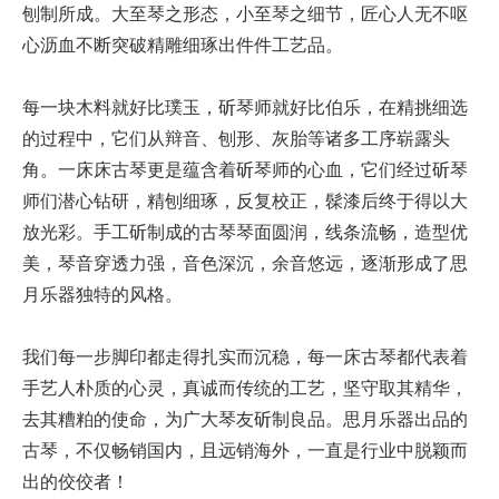
刨制所成。大至琴之形态，小至琴之细节，匠心人无不呕
心沥血不断突破精雕细琢出件件工艺品。
每一块木料就好比璞玉，斫琴师就好比伯乐，在精挑细选
的过程中，它们从辩音、刨形、灰胎等诸多工序崭露头
角。一床床古琴更是蕴含着斫琴师的心血，它们经过斫琴
师们潜心钻研，精刨细琢，反复校正，髹漆后终于得以大
放光彩。手工斫制成的古琴琴面圆润，线条流畅，造型优
美，琴音穿透力强，音色深沉，余音悠远，逐渐形成了思
月乐器独特的风格。
我们每一步脚印都走得扎实而沉稳，每一床古琴都代表着
手艺人朴质的心灵，真诚而传统的工艺，坚守取其精华，
去其糟粕的使命，为广大琴友斫制良品。思月乐器出品的
古琴，不仅畅销国内，且远销海外，一直是行业中脱颖而
出的佼佼者！