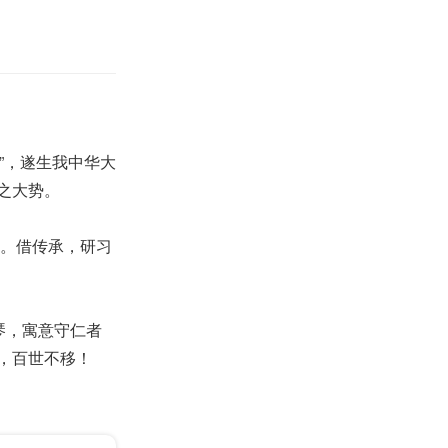
尼”，遂生我中华大
之大势。
河。借传承，研习
琴，寓意守仁者
，百世不移！