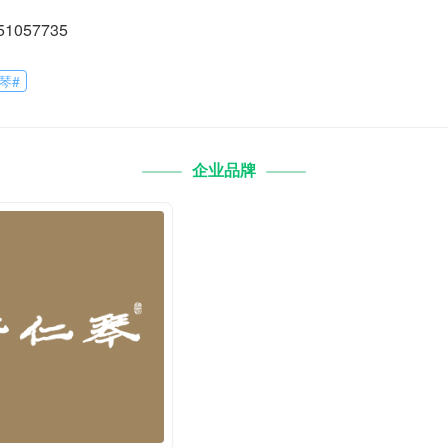
51057735
琴
#
企业品牌