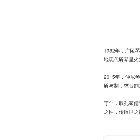
1982年，广陵
地现代斫琴星火
2015年，仲
斫与制，求音韵
守仁，取孔家儒
之性，传留世之