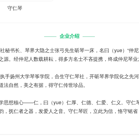
守仁琴
企业介绍
琴社秘书长、琴界大隐之士张弓先生斫琴一床，名曰（yue）“仲
之源。经仲尼人数载耕耘，得多方名士不吝提携，终成仲尼琴业
尼琴执手扬州大学琴筝学院，合生守仁琴社，开斫琴界学院化之先
道法自然，美之有据，得守仁传世珍品。
学思想核心——仁，曰（yue）仁厚、仁德、仁爱、仁义。守仁
韵，抚仁者之器，发爱人之音。守仁琴匠，立此为信，恪守铭省