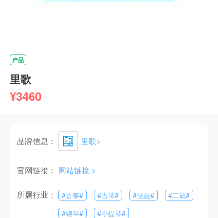
产品
里歌
¥3460
品牌信息：
里歌
>
官网链接：
网站链接 >
所属行业：
#
古筝
#
#
古琴
#
#
琵琶
#
#
二胡
#
#
钢琴
#
#
小提琴
#