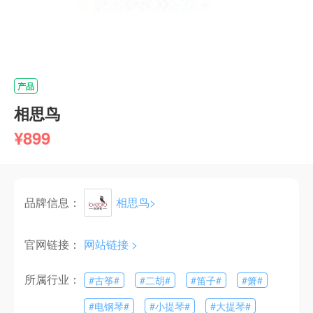
产品
相思鸟
¥899
品牌信息：
相思鸟
>
官网链接：
网站链接 >
所属行业：
#
古筝
#
#
二胡
#
#
笛子
#
#
箫
#
#
电钢琴
#
#
小提琴
#
#
大提琴
#