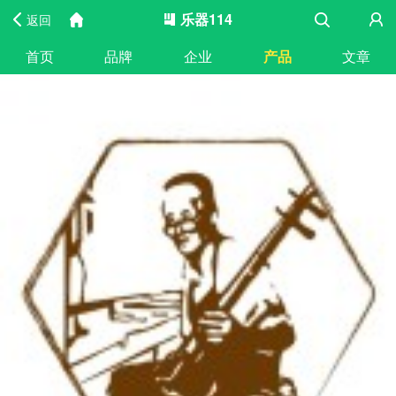
乐器114
返回
首页
品牌
企业
产品
文章