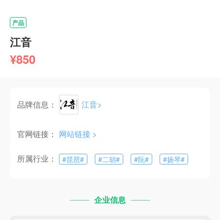
产品
江音
¥850
品牌信息：
江音
>
官网链接：
网站链接 >
所属行业：
#
琵琶
#
#
二胡
#
#
阮
#
#
扬琴
#
企业信息