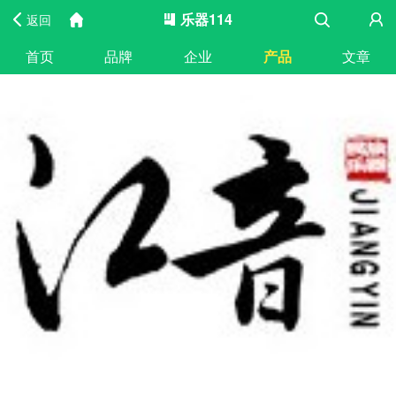
乐器114
返回
首页
品牌
企业
产品
文章