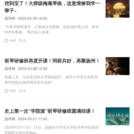
挖到宝了！大师级梅庵琴曲，这意境够我学一
辈子~
国琴网
2024-03-29 16:00
“月落乌啼霜满天，江枫渔火对愁眠。姑苏城外寒山寺，夜半
钟声到客船。”唐代诗人张继...
440
0
斫琴研修班再度开课！同斫共好，再聚扬州！
国琴网
2024-03-28 15:59
初春三月，为传承传统古琴斫制技艺，扬州大学音乐学院琴
筝学院联合国琴网共同开设的“...
324
0
史上第一次“学院派”斫琴研修班圆满结课！
国琴网
2024-03-21 17:45
2024年3月11日－15日，由扬州大学音乐学院琴筝学院和国
琴网联合举办的&qu...