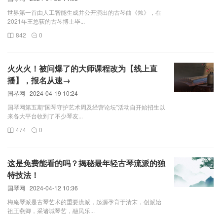
世界第一首由人工智能生成并公开演出的古琴曲《烛》，在
2021年王悠荻的古琴博士毕...
842
0
火火火！被问爆了的大师课程改为【线上直
播】，报名从速→
国琴网
2024-04-19 10:24
国琴网第五期“国琴守护艺术周及经营论坛”活动自开始招生以
来各大平台收到了不少琴友...
474
0
这是免费能看的吗？揭秘最年轻古琴流派的独
特技法！
国琴网
2024-04-12 10:36
梅庵琴派是古琴艺术的重要流派，起源孕育于清末，创派始
祖王燕卿，采诸城琴艺，融民乐...