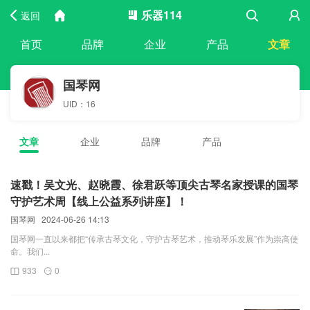
乐器114
返回
首页
品牌
企业
产品
文章
国琴网
UID：16
文章
企业
品牌
产品
速戳！吴文光、赵晓霞、徐君跃等顶尖古琴名家授课的国琴
守护艺术周【线上公益系列讲座】！
国琴网
2024-06-26 14:13
国琴网一直以来都把“传承古琴文化，守护古琴艺术，推动琴乐发展”作为崇高使
命。我们...
933
0