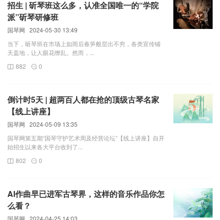
招生 | 斫琴班这么多，认准全国唯一的“学院
派”斫琴研修班
国琴网
2024-05-30 13:49
当下，斫琴班在市场上如雨后春笋般层出不穷，各类宣传铺
天盖地，让人眼花缭乱。然而，...
882
0
倒计时5天 | 超两百人都在抢的顶级古琴名家
【线上讲座】
国琴网
2024-05-09 13:35
国琴网第五期“国琴守护艺术周及经营论坛”【线上讲座】自开
始招生以来各大平台收到了...
802
0
AI作曲早已进军古琴界，这样的音乐作品你怎
么看？
国琴网
2024-04-25 14:03