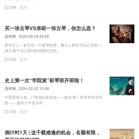
368
0
买一张古琴VS亲斫一张古琴，你怎么选？
国琴网
2024-02-29 09:26
爱琴之人，多半有一个斫琴的梦，像古人那样为自己亲斫一
床只属于自己烙印的熠熠闪光的...
392
0
史上第一次“学院派”斫琴班开班啦！
国琴网
2024-02-22 15:38
中国琴筝之都、广陵派的发源地——扬州 唯一的琴筝专业学
院—— 扬州大学音乐学...
343
0
倒计时1天 | 这千载难逢的机会，名额有限，