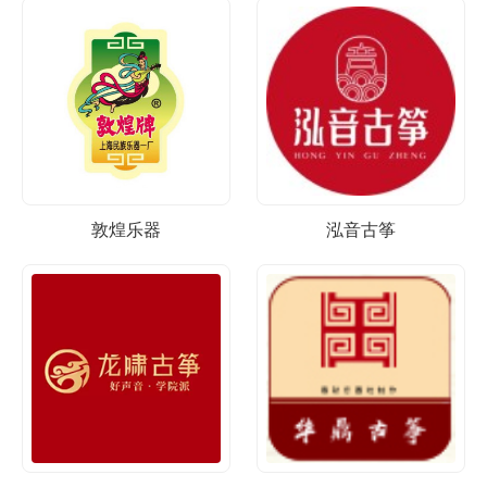
敦煌乐器
泓音古筝