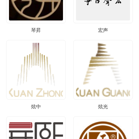
琴昇
宏声
炫中
炫光