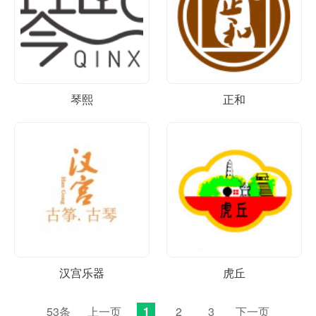
琴熙
正和
汉宫乐器
虎丘
53条
上一页
1
2
3
下一页