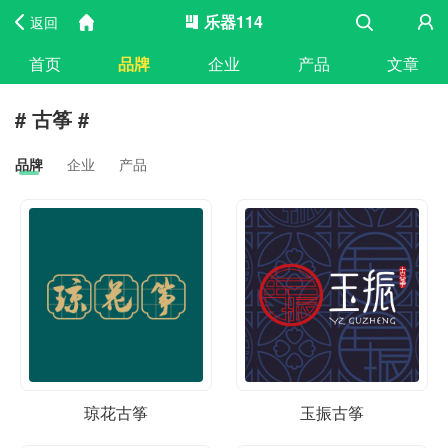
乐器114
返回
首页
品牌
企业
产品
文章
# 古筝 #
品牌
企业
产品
琼花古筝
玉振古筝