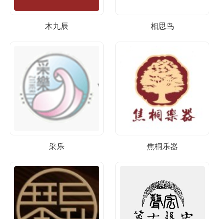
木九辰
相思鸟
采乐
焦桐乐器