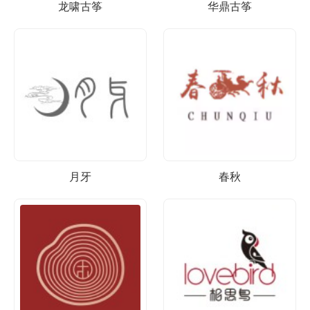
龙啸古筝
华鼎古筝
月牙
春秋